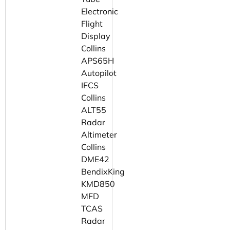
Electronic
Flight
Display
Collins
APS65H
Autopilot
IFCS
Collins
ALT55
Radar
Altimeter
Collins
DME42
BendixKing
KMD850
MFD
TCAS
Radar