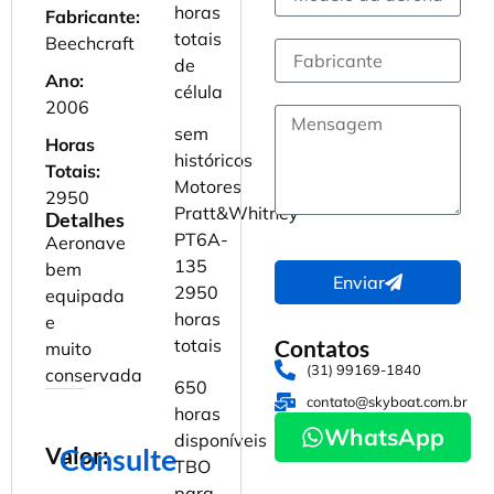
horas
Fabricante:
totais
Beechcraft
de
Ano:
célula
2006
sem
Horas
históricos
Totais:
Motores
2950
Pratt&Whitney
Detalhes
PT6A-
Aeronave
135
bem
Enviar
2950
equipada
horas
e
Contatos
totais
muito
(31) 99169-1840
conservada
650
contato@skyboat.com.br
horas
WhatsApp
disponíveis
Valor:
Consulte
TBO
para