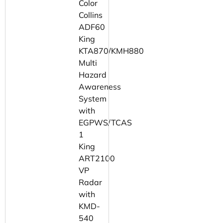
Color
Collins
ADF60
King
KTA870/KMH880
Multi
Hazard
Awareness
System
with
EGPWS/TCAS
1
King
ART2100
VP
Radar
with
KMD-
540