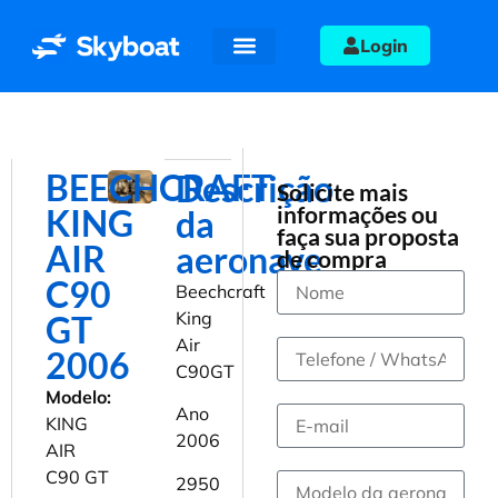
Login
Aeronaves a venda
Quem somos
BEECHCRAFT
Descrição
Solicite mais
informações ou
KING
da
faça sua proposta
AIR
aeronave
de compra
C90
Beechcraft
King
GT
Air
2006
C90GT
Modelo:
Ano
KING
2006
AIR
C90 GT
2950