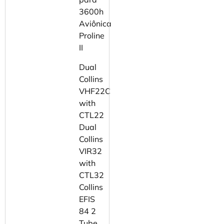
3600h
Aviônica
Proline
II
Dual
Collins
VHF22C
with
CTL22
Dual
Collins
VIR32
with
CTL32
Collins
EFIS
84 2
Tube