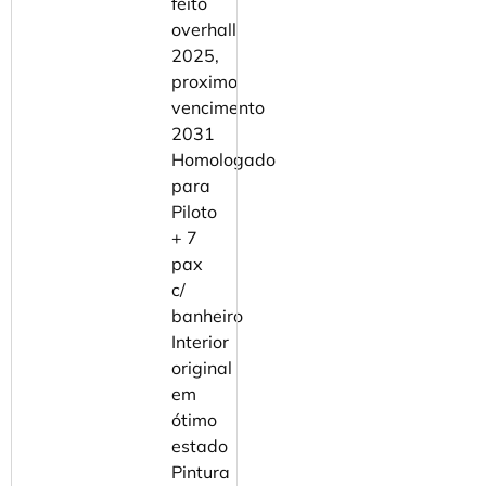
feito
overhall
2025,
proximo
vencimento
2031
⁠Homologado
para
Piloto
+ 7
pax
c/
banheiro
⁠Interior
original
em
ótimo
estado
⁠Pintura