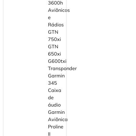
3600h
Aviônicos
e
Rádios
GTN
750xi
GTN
650xi
G600txi
Transponder
Garmin
345
Caixa
de
áudio
Garmin
Aviônica
Proline
II