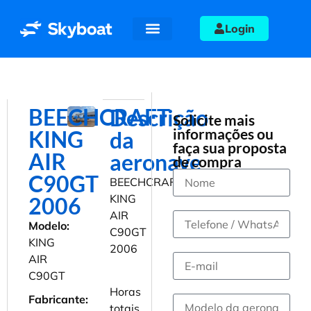
Login
Aeronaves a venda
Quem somos
BEECHCRAFT
Descrição
Solicite mais
informações ou
KING
da
faça sua proposta
AIR
aeronave
de compra
C90GT
BEECHCRAFT
KING
2006
AIR
Modelo:
C90GT
KING
2006
AIR
C90GT
Horas
Fabricante:
totais