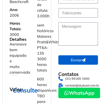
Beechcraft
de
Ano:
célula:
2006
3.000h
Horas
sem
Totais:
históricos
3000
Motores
Detalhes
Pratt&Whitney
Aeronave
PT6A-
bem
135
equipada
3000
Enviar
e
horas
muito
totais
conservada
Contatos
(31) 99169-1840
600
horas
contato@skyboat.com.br
Valor:
Consulte
disponíveis
WhatsApp
TBO
para