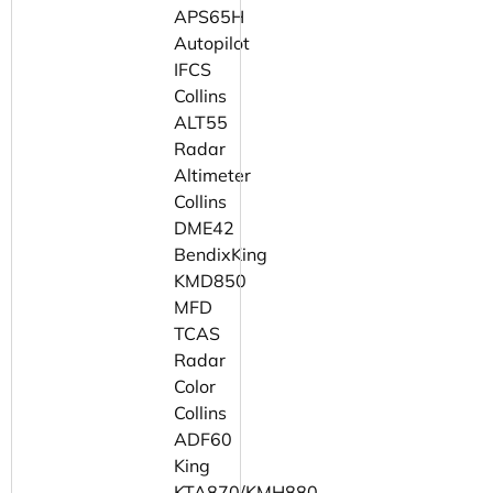
APS65H
Autopilot
IFCS
Collins
ALT55
Radar
Altimeter
Collins
DME42
BendixKing
KMD850
MFD
TCAS
Radar
Color
Collins
ADF60
King
KTA870/KMH880