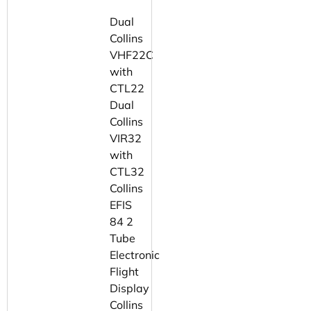
Dual
Collins
VHF22C
with
CTL22
Dual
Collins
VIR32
with
CTL32
Collins
EFIS
84 2
Tube
Electronic
Flight
Display
Collins