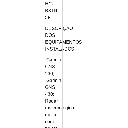
HC-
B3TN-
3F
DESCRIÇÃO
DOS
EQUIPAMENTOS
INSTALADOS:
Garmin
GNS
530;
Garmin
GNS
430;
Radar
meteorológico
digital
com