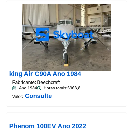
king Air C90A Ano 1984
Fabricante: Beechcraft
Ano:1984
Horas totais:6963,8
Consulte
Valor:
Phenom 100EV Ano 2022