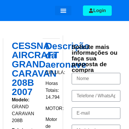
Login
Aeronaves a venda
Quem somos
CESSNA
Descrição
Solicite mais
informações ou
AIRCRAFT
da
faça sua
GRAND
aeronave
proposta de
compra
CARAVAN
CELULA:
208B
Horas
2007
Totais:
14.794
Modelo:
GRAND
MOTOR:
CARAVAN
Motor
208B
de