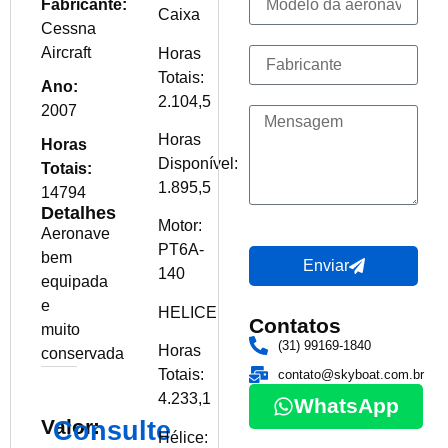
Fabricante:
Caixa
Cessna
Aircraft
Horas
Totais:
Ano:
2.104,5
2007
Horas
Horas
Disponível:
Totais:
1.895,5
14794
Detalhes
Motor:
Aeronave
PT6A-
bem
Enviar
140
equipada
e
HELICE
Contatos
muito
(31) 99169-1840
Horas
conservada
Totais:
contato@skyboat.com.br
4.233,1
WhatsApp
Valor:
Consulte
Hélice: