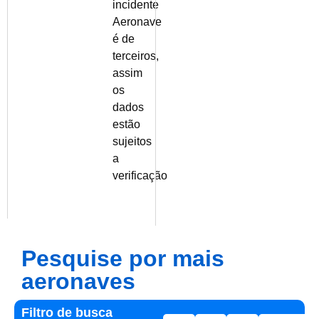
incidente
Aeronave
é de
terceiros,
assim
os
dados
estão
sujeitos
a
verificação
Pesquise por mais
aeronaves
Filtro de busca