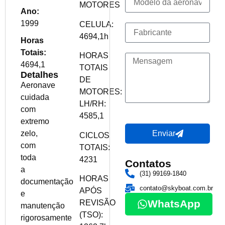
MOTORES
Ano:
1999
CELULA:
4694,1h
Horas
Totais:
HORAS
4694,1
TOTAIS
Detalhes
DE
Aeronave
MOTORES:
cuidada
LH/RH:
com
4585,1
extremo
zelo,
Enviar
CICLOS
com
TOTAIS:
toda
4231
Contatos
a
(31) 99169-1840
HORAS
documentação
contato@skyboat.com.br
APÓS
e
WhatsApp
REVISÃO
manutenção
(TSO):
rigorosamente