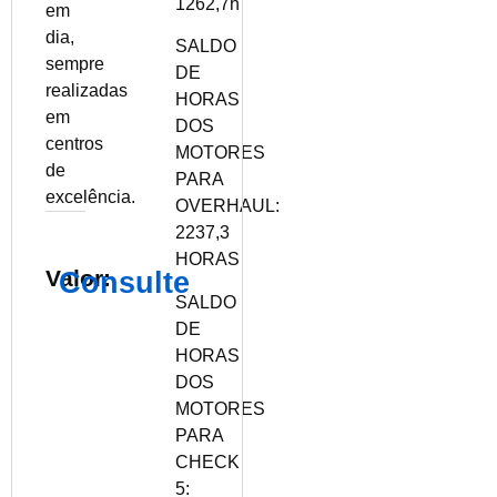
1262,7h
em
dia,
SALDO
sempre
DE
realizadas
HORAS
em
DOS
centros
MOTORES
de
PARA
excelência.
OVERHAUL:
2237,3
HORAS
Valor:
Consulte
SALDO
DE
HORAS
DOS
MOTORES
PARA
CHECK
5: