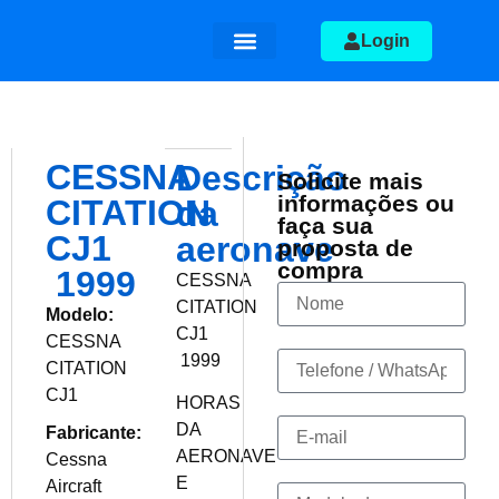
Login
Aeronaves a venda
Quem somos
CESSNA
Descrição
Solicite mais
informações ou
CITATION
da
faça sua
CJ1
aeronave
proposta de
compra
1999
CESSNA
CITATION
Modelo:
CJ1
CESSNA
1999
CITATION
CJ1
HORAS
DA
Fabricante:
AERONAVE
Cessna
E
Aircraft