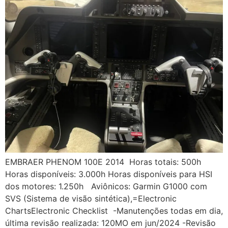
EMBRAER PHENOM 100E 2014 Horas totais: 500h
Horas disponíveis: 3.000h Horas disponíveis para HSI
dos motores: 1.250h Aviônicos: Garmin G1000 com
SVS (Sistema de visão sintética),=Electronic
ChartsElectronic Checklist -Manutenções todas em dia,
última revisão realizada: 120MO em jun/2024 -Revisão